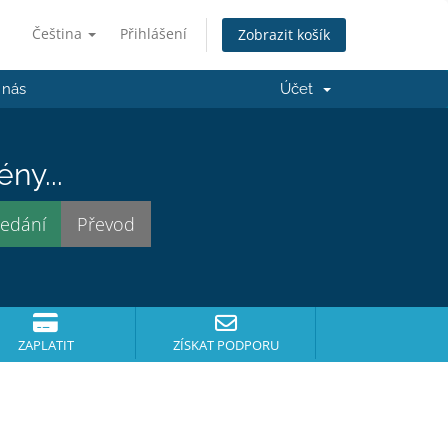
Čeština
Přihlášení
Zobrazit košík
 nás
Účet
ny...
ZAPLATIT
ZÍSKAT PODPORU