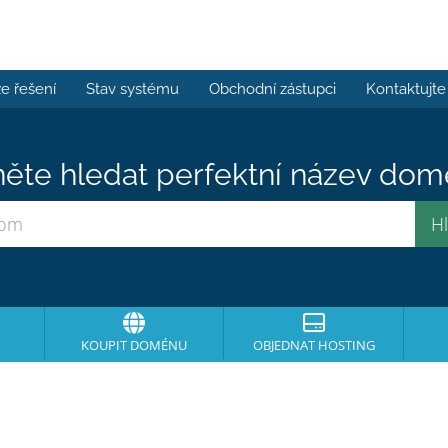
e řešení
Stav systému
Obchodní zástupci
Kontaktujte
ěte hledat perfektní název domé
KOUPIT DOMÉNU
OBJEDNAT HOSTING