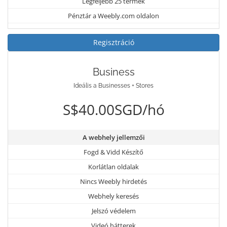
Legfeljebb 25 termék
Pénztár a Weebly.com oldalon
Regisztráció
Business
Ideális a Businesses + Stores
S$40.00SGD/hó
A webhely jellemzői
Fogd & Vidd Készítő
Korlátlan oldalak
Nincs Weebly hirdetés
Webhely keresés
Jelszó védelem
Videó hátterek