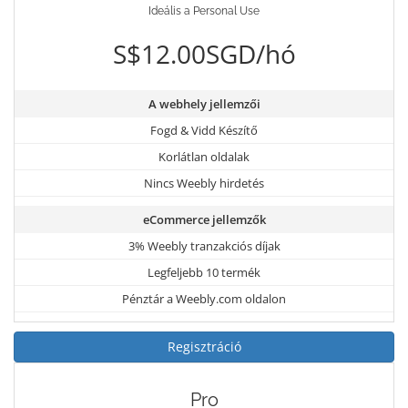
Ideális a Personal Use
S$12.00SGD/hó
A webhely jellemzői
Fogd & Vidd Készítő
Korlátlan oldalak
Nincs Weebly hirdetés
eCommerce jellemzők
3% Weebly tranzakciós díjak
Legfeljebb 10 termék
Pénztár a Weebly.com oldalon
Regisztráció
Pro