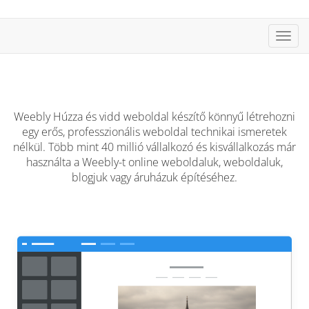
Váltá
Weebly Húzza és vidd weboldal készítő könnyű létrehozni
egy erős, professzionális weboldal technikai ismeretek
nélkül. Több mint 40 millió vállalkozó és kisvállalkozás már
használta a Weebly-t online weboldaluk, weboldaluk,
blogjuk vagy áruházuk építéséhez.