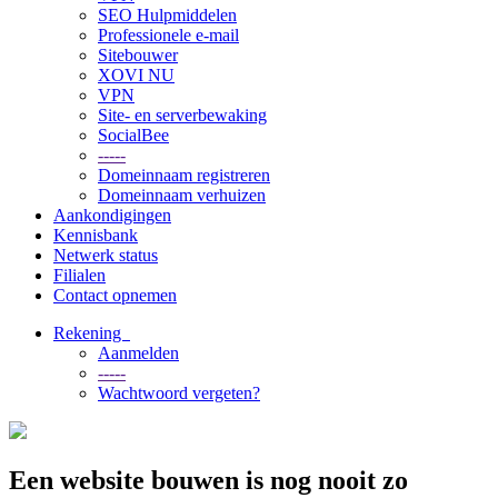
SEO Hulpmiddelen
Professionele e-mail
Sitebouwer
XOVI NU
VPN
Site- en serverbewaking
SocialBee
-----
Domeinnaam registreren
Domeinnaam verhuizen
Aankondigingen
Kennisbank
Netwerk status
Filialen
Contact opnemen
Rekening
Aanmelden
-----
Wachtwoord vergeten?
Een website bouwen is nog nooit zo