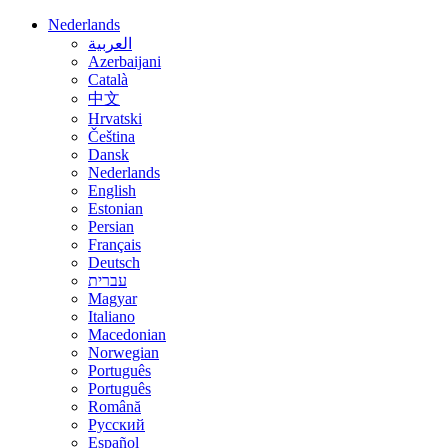
Nederlands
العربية
Azerbaijani
Català
中文
Hrvatski
Čeština
Dansk
Nederlands
English
Estonian
Persian
Français
Deutsch
עברית
Magyar
Italiano
Macedonian
Norwegian
Português
Português
Română
Русский
Español