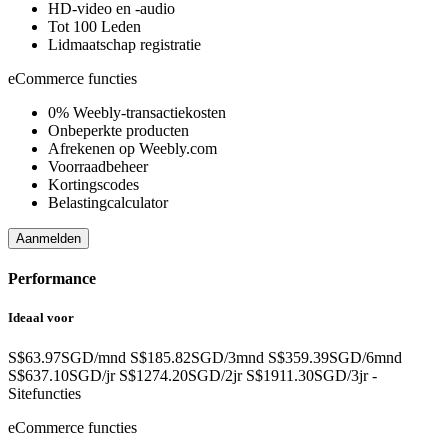
HD-video en -audio
Tot 100 Leden
Lidmaatschap registratie
eCommerce functies
0% Weebly-transactiekosten
Onbeperkte producten
Afrekenen op Weebly.com
Voorraadbeheer
Kortingscodes
Belastingcalculator
Aanmelden
Performance
Ideaal voor
S$63.97SGD/mnd
S$185.82SGD/3mnd
S$359.39SGD/6mnd
S$637.10SGD/jr
S$1274.20SGD/2jr
S$1911.30SGD/3jr
-
Sitefuncties
eCommerce functies