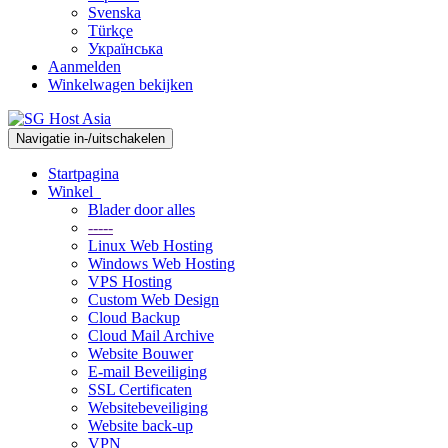
Svenska
Türkçe
Українська
Aanmelden
Winkelwagen bekijken
Navigatie in-/uitschakelen
Startpagina
Winkel
Blader door alles
-----
Linux Web Hosting
Windows Web Hosting
VPS Hosting
Custom Web Design
Cloud Backup
Cloud Mail Archive
Website Bouwer
E-mail Beveiliging
SSL Certificaten
Websitebeveiliging
Website back-up
VPN