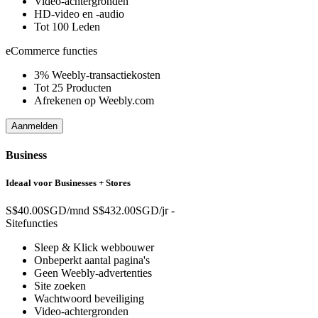
Video-achtergronden
HD-video en -audio
Tot 100 Leden
eCommerce functies
3% Weebly-transactiekosten
Tot 25 Producten
Afrekenen op Weebly.com
Aanmelden
Business
Ideaal voor Businesses + Stores
S$40.00SGD/mnd
S$432.00SGD/jr
-
Sitefuncties
Sleep & Klick webbouwer
Onbeperkt aantal pagina's
Geen Weebly-advertenties
Site zoeken
Wachtwoord beveiliging
Video-achtergronden