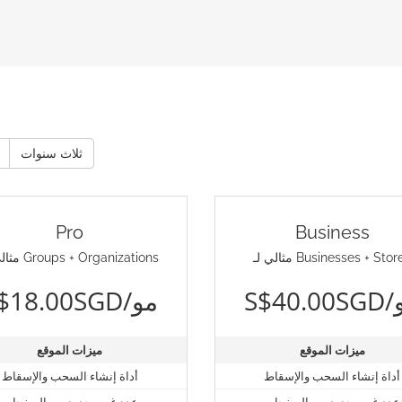
ثلاث سنوات
Pro
Business
لي لـ Businesses + Stores
مثالي لـ Groups + Organizations
/مو
S$18.00SGD/مو
ميزات الموقع
ميزات الموقع
أداة إنشاء السحب والإسقاط
أداة إنشاء السحب والإسقاط
عدد غير محدود من الصفحات
عدد غير محدود من الصفحات