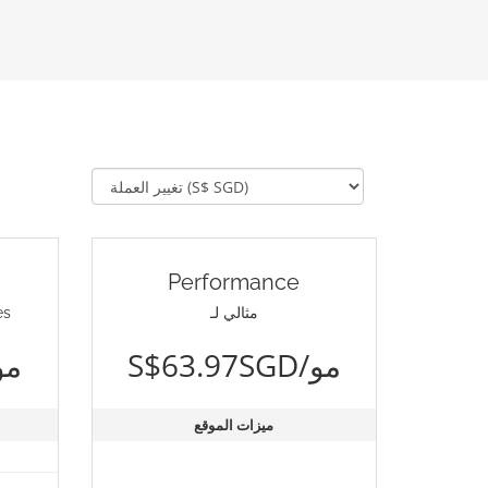
Performance
مثالي لـ
مثا
S$63.97SGD/مو
S$40.00SGD
ميزات الموقع