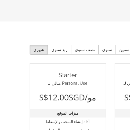
سنتين
سنوي
نصف سنوي
ربع سنوي
شهري
Starter
مثالي لـ Personal Use
S$12.00SGD/مو
ميزات الموقع
أداة إنشاء السحب والإسقاط
عدد غير محدود من الصفحات