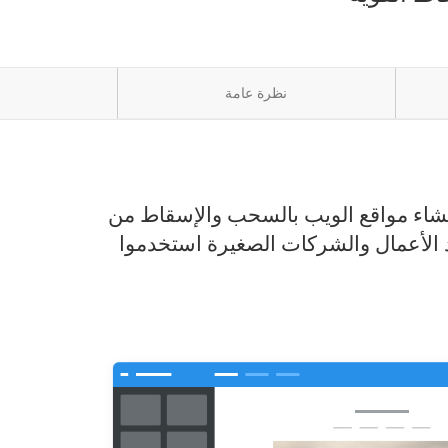
نظرة عامة
ع الويب بالسحب والإسقاط من Weebly تجعل من السهل إنشاء موقع ويب قوي ومحترف دون أي مهارات تقنية. أكثر من
 الصغيرة استخدموا Weebly بالفعل لبناء حضورهم عبر الإنترنت من خلال موقع ويب أو مدونة أو