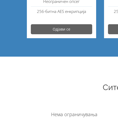
Неограничен опсег
256-битна AES енкрипција
25
Одјави се
Сит
Нема ограничувања