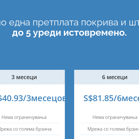
о една претплата покрива и ш
до 5 уреди истовремено.
3 месеци
6 месеци
$40.93/3месецов
S$81.85/6мес
Нема ограничувања
Нема ограничувања
режа со голема брзина
Мрежа со голема брзи