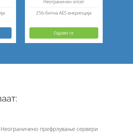
Неограничен опсег
ија
256-битна AES енкрипција
Одјави се
аат:
Неограничено префрлување сервери