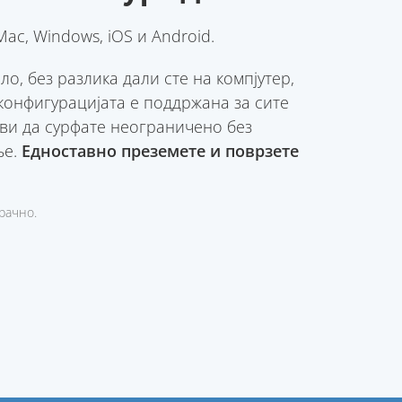
ac, Windows, iOS и Android.
о, без разлика дали сте на компјутер,
конфигурацијата е поддржана за сите
ви да сурфате неограничено без
ње.
Едноставно преземете и поврзете
рачно.