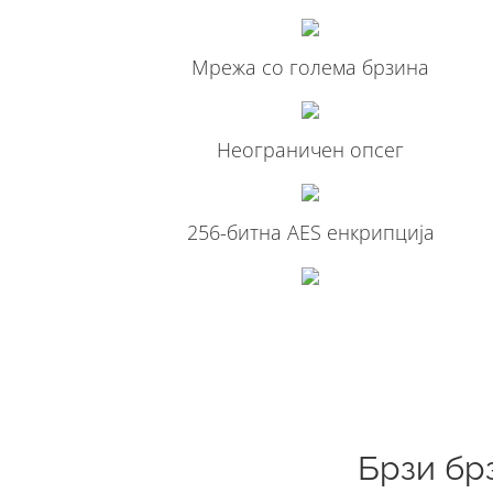
Мрежа со голема брзина
Неограничен опсег
256-битна AES енкрипција
Брзи бр