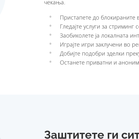
чекања.
Пристапете до блокираните 
Гледајте услуги за стриминг 
Заобиколете ја локалната ин
Играјте игри заклучени во р
Добијте подобри зделки прек
Останете приватни и анони
Заштитете ги си