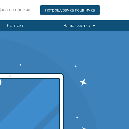
јава на профил
Потрошувачка кошничка
Контакт
Ваша сметка
б