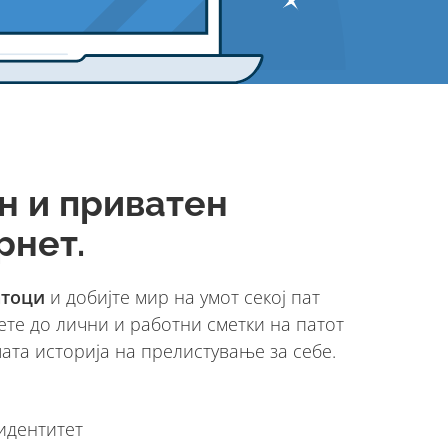
н и приватен
рнет.
атоци
и добијте мир на умот секој пат
пете до лични и работни сметки на патот
шата историја на прелистување за себе.
идентитет