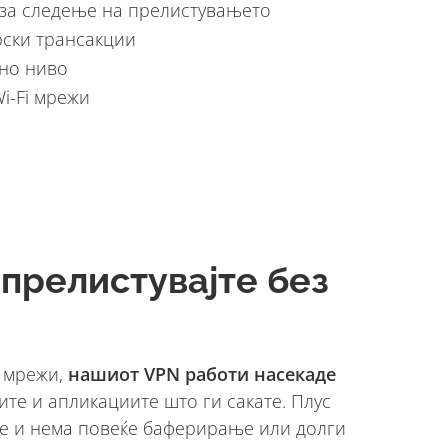
 за следење на прелистувањето
рски трансакции
ено ниво
i-Fi мрежи
 прелистувајте без
е мрежи,
нашиот VPN работи насекаде
ите и апликациите што ги сакате. Плус
ње и нема повеќе баферирање или долги