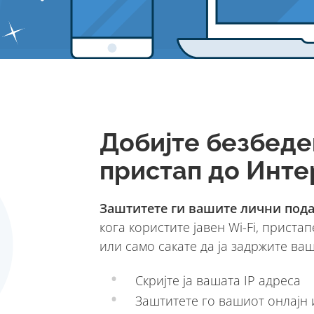
Добијте безбеде
пристап до Инте
Заштитете ги вашите лични под
кога користите јавен Wi-Fi, приста
или само сакате да ја задржите ва
Скријте ја вашата IP адреса
Заштитете го вашиот онлајн 