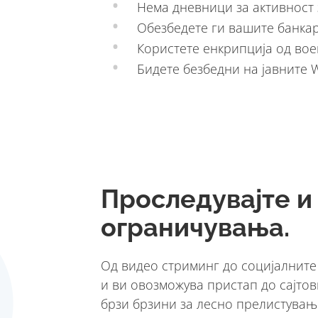
Нема дневници за активност
Обезбедете ги вашите банка
Користете енкрипција од во
Бидете безбедни на јавните W
Проследувајте и
ограничувања.
Од видео стриминг до социјалнит
и ви овозможува пристап до сајтов
брзи брзини за лесно прелистува