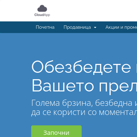
Почетна
Продавница
Акции и пром
Обезбедете 
Вашето прел
Голема брзина, безбедна 
да се користи со момента
Започни