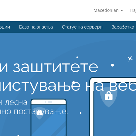
Macedonian
На
оции
База на знаења
Статус на сервери
Заработка
и заштитете
истување на ве
и лесна
лно поставување.