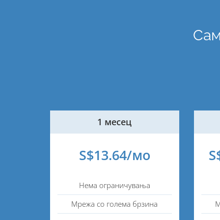
Сам
1 месец
S$13.64/мо
S
Нема ограничувања
Мрежа со голема брзина
М