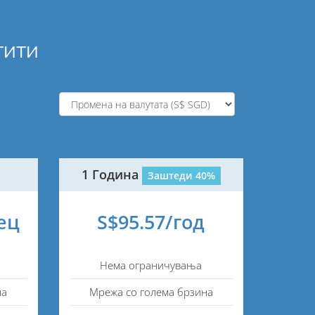
тити
1 Година
Заштеди 40%
ец
S$95.57/год
Нема ограничувања
на
Мрежа со голема брзина