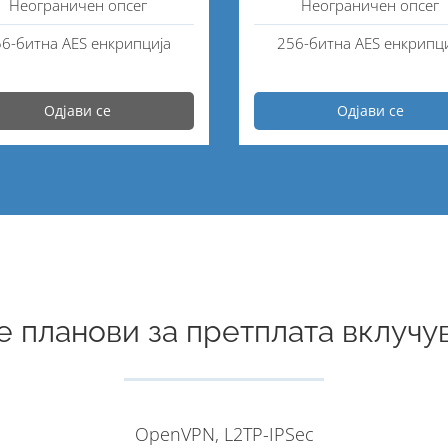
Неограничен опсег
Неограничен опсег
6-битна AES енкрипција
256-битна AES енкрипц
Одјави се
Одјави се
е планови за претплата вклучув
OpenVPN, L2TP-IPSec