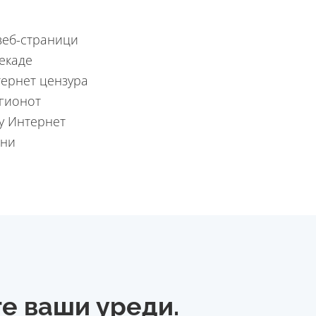
веб-страници
секаде
тернет цензура
егионот
у Интернет
мни
те ваши уреди.