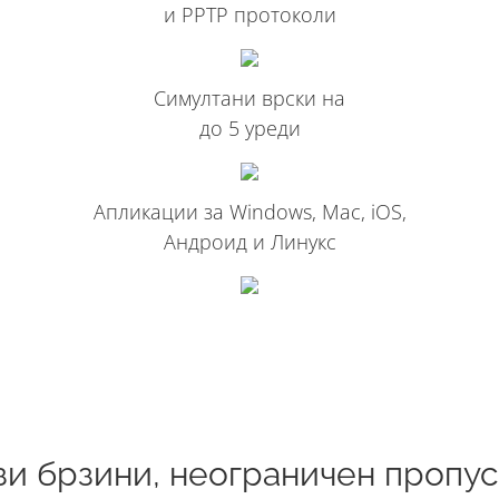
и PPTP протоколи
Симултани врски на
до 5 уреди
Апликации за Windows, Mac, iOS,
Андроид и Линукс
зи брзини, неограничен пропус