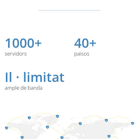
1000+
40+
servidors
països
Il · limitat
ample de banda